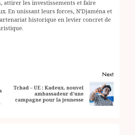
, attirer les investissements et faire
ux. En unissant leurs forces, N’Djaména et
rtenariat historique en levier concret de
ristique.
Next
Tchad – UE : Kadeux, nouvel
s
Next
ambassadeur d’une
Previous
post:
campagne pour la jeunesse
post:
s