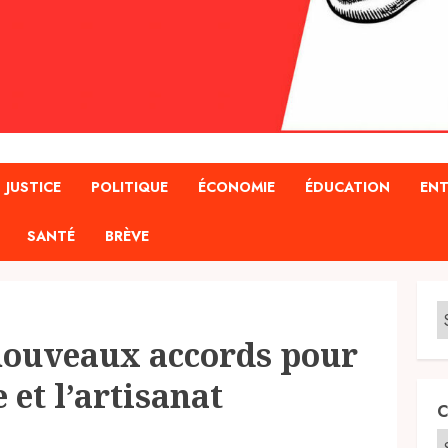
JUSTICE
POLITIQUE
ÉCONOMIE
ÉDUCATION
ENT
SANTÉ
BRÈVE
 nouveaux accords pour
 et l’artisanat
C