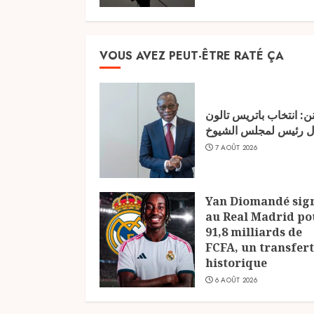
VOUS AVEZ PEUT-ÊTRE RATÉ ÇA
نن: انتخاب باتريس تالون
ل رئيس لمجلس الشيوخ
7 AOÛT 2026
Yan Diomandé sig
au Real Madrid po
91,8 milliards de
FCFA, un transfert
historique
6 AOÛT 2026