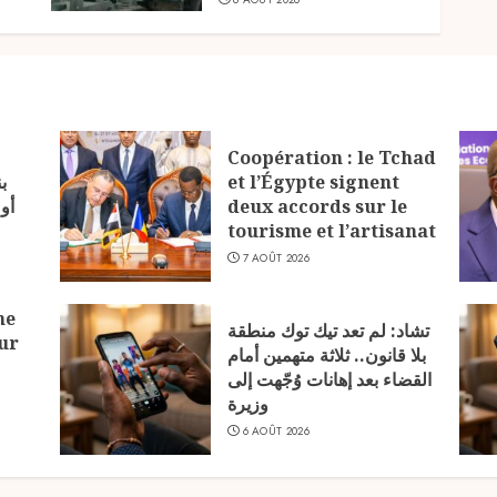
Coopération : le Tchad
ب
et l’Égypte signent
أو
deux accords sur le
tourisme et l’artisanat
7 AOÛT 2026
ne
تشاد: لم تعد تيك توك منطقة
ur
بلا قانون.. ثلاثة متهمين أمام
القضاء بعد إهانات وُجّهت إلى
وزيرة
6 AOÛT 2026