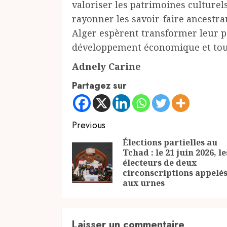
valoriser les patrimoines culturels
rayonner les savoir-faire ancestra
Alger espèrent transformer leur pa
développement économique et tou
Adnely Carine
Partagez sur
Continue
Previous
Reading
Élections partielles au
Tchad : le 21 juin 2026, le
électeurs de deux
circonscriptions appelé
aux urnes
Laisser un commentaire