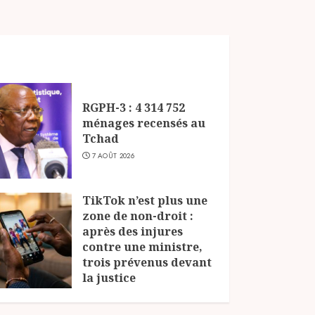
RGPH-3 : 4 314 752
ménages recensés au
Tchad
7 AOÛT 2026
TikTok n’est plus une
zone de non-droit :
après des injures
contre une ministre,
trois prévenus devant
la justice
6 AOÛT 2026