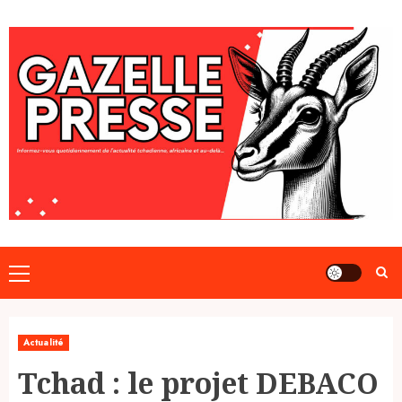
Skip
to
content
Primary
Menu
Actualité
Tchad : le projet DEBACO