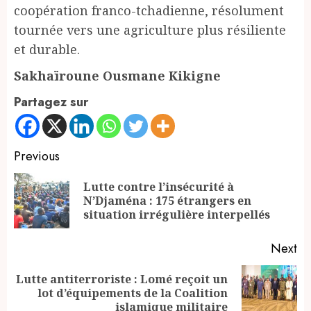
coopération franco-tchadienne, résolument
tournée vers une agriculture plus résiliente
et durable.
Sakhaïroune Ousmane Kikigne
Partagez sur
Continue
Previous
Reading
Lutte contre l’insécurité à
Pr
N’Djaména : 175 étrangers en
po
situation irrégulière interpellés
Next
Lutte antiterroriste : Lomé reçoit un
Next
lot d’équipements de la Coalition
post:
islamique militaire