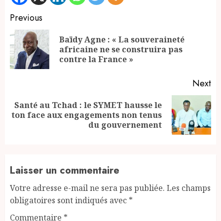
Continue
Previous
Reading
Baïdy Agne : « La souveraineté
Pr
africaine ne se construira pas
po
contre la France »
Next
Santé au Tchad : le SYMET hausse le
Next
ton face aux engagements non tenus
post:
du gouvernement
Laisser un commentaire
Votre adresse e-mail ne sera pas publiée.
Les champs
obligatoires sont indiqués avec
*
Commentaire
*