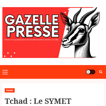
Skip
to
content
Primary
Menu
Santé
Tchad : Le SYMET