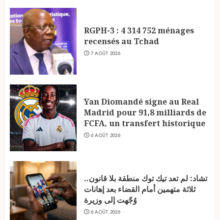
RGPH-3 : 4 314 752 ménages
recensés au Tchad
7 AOÛT 2026
Yan Diomandé signe au Real
Madrid pour 91,8 milliards de
FCFA, un transfert historique
6 AOÛT 2026
تشاد: لم تعد تيك توك منطقة بلا قانون..
ثلاثة متهمين أمام القضاء بعد إهانات
وُجّهت إلى وزيرة
6 AOÛT 2026