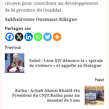
citoyen pour contribuer au développement
de la province du Ouaddaï.
Sakhaïroune Ousmane Kikigne
Partagez sur
Continue
Previous
Reading
Sahel : Léon XIV dénonce la « spirale
Pr
de violence » et appelle au dialogue
po
Next
Batha : Achafi Ahmat Khalid élu
Next
Président du CNJT/Batha pour un
post:
mandat de 3 ans