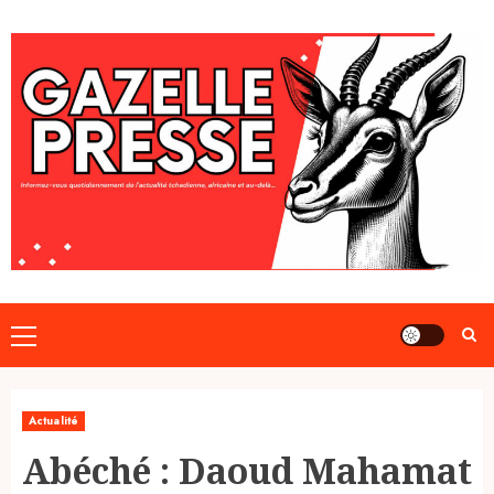
Skip
to
content
Primary
Menu
Actualité
Abéché : Daoud Mahamat