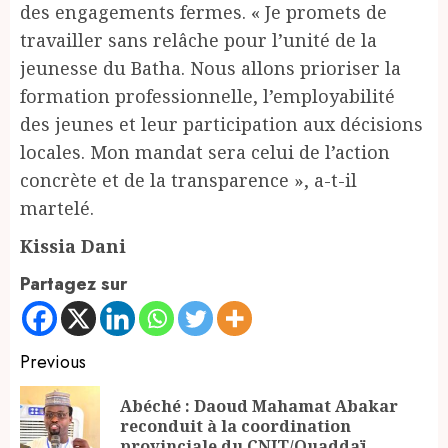
des engagements fermes. « Je promets de
travailler sans relâche pour l’unité de la
jeunesse du Batha. Nous allons prioriser la
formation professionnelle, l’employabilité
des jeunes et leur participation aux décisions
locales. Mon mandat sera celui de l’action
concrète et de la transparence », a-t-il
martelé.
Kissia Dani
Partagez sur
Continue
Previous
Reading
Abéché : Daoud Mahamat Abakar
Pr
reconduit à la coordination
po
provinciale du CNJT/Ouaddaï