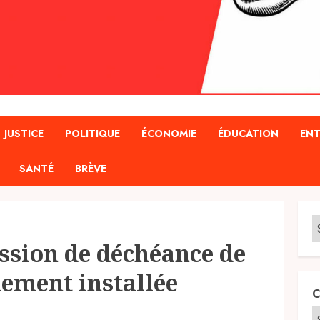
JUSTICE
POLITIQUE
ÉCONOMIE
ÉDUCATION
ENT
SANTÉ
BRÈVE
ssion de déchéance de
llement installée
C