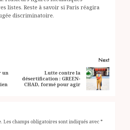
s listes. Reste à savoir si Paris réagira
jugée discriminatoire.
Next
r un
Lutte contre la
Previous
Next
désertification : GREEN-
post:
post:
dien
CHAD, formé pour agir
e.
Les champs obligatoires sont indiqués avec
*