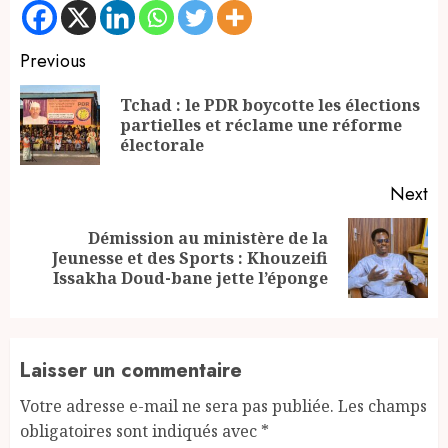
Continue
Previous
Reading
Tchad : le PDR boycotte les élections
Pr
partielles et réclame une réforme
po
électorale
Next
Démission au ministère de la
Next
Jeunesse et des Sports : Khouzeifi
post:
Issakha Doud-bane jette l’éponge
Laisser un commentaire
Votre adresse e-mail ne sera pas publiée.
Les champs
obligatoires sont indiqués avec
*