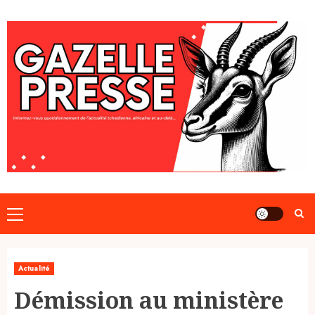
Skip
to
content
Primary
Menu
Actualité
Démission au ministère