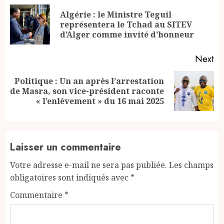
Reading
Algérie : le Ministre Teguil
Pr
représentera le Tchad au SITEV
po
d’Alger comme invité d’honneur
Next
Politique : Un an après l’arrestation
Next
de Masra, son vice-président raconte
post:
« l’enlèvement » du 16 mai 2025
Laisser un commentaire
Votre adresse e-mail ne sera pas publiée.
Les champs
obligatoires sont indiqués avec
*
Commentaire
*