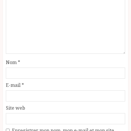
Nom
*
E-mail
*
Site web
Enregistrer mon nom, mon e-mail et mon site