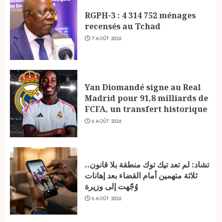
RGPH-3 : 4 314 752 ménages
recensés au Tchad
7 AOÛT 2026
Yan Diomandé signe au Real
Madrid pour 91,8 milliards de
FCFA, un transfert historique
6 AOÛT 2026
تشاد: لم تعد تيك توك منطقة بلا قانون..
ثلاثة متهمين أمام القضاء بعد إهانات
وُجّهت إلى وزيرة
6 AOÛT 2026