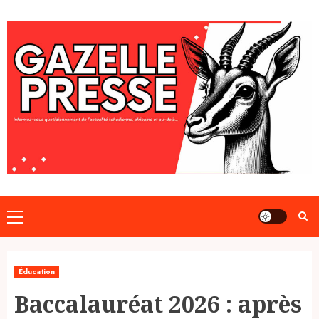
Skip
to
content
Primary
Menu
Éducation
Baccalauréat 2026 : après