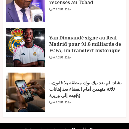
recensés au Tchad
7 AOÛT 2026
Yan Diomandé signe au Real
Madrid pour 91,8 milliards de
FCFA, un transfert historique
6 AOÛT 2026
تشاد: لم تعد تيك توك منطقة بلا قانون..
ثلاثة متهمين أمام القضاء بعد إهانات
وُجّهت إلى وزيرة
6 AOÛT 2026