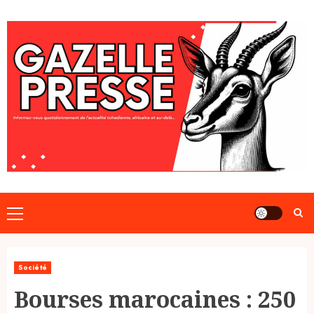
Skip
to
content
Primary
Menu
Société
Bourses marocaines : 250