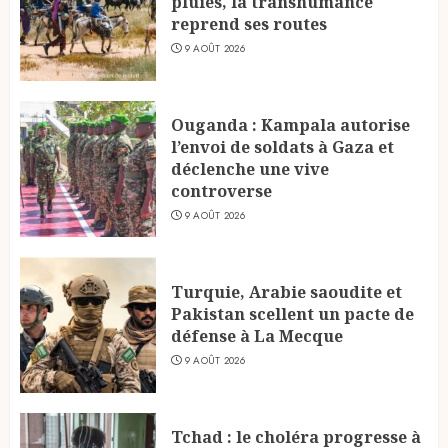
pluies, la transhumance
reprend ses routes
9 AOÛT 2026
Ouganda : Kampala autorise
l’envoi de soldats à Gaza et
déclenche une vive
controverse
9 AOÛT 2026
Turquie, Arabie saoudite et
Pakistan scellent un pacte de
défense à La Mecque
9 AOÛT 2026
Tchad : le choléra progresse à