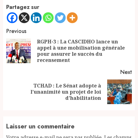
Partagez sur
Continue
Previous
Reading
RGPH-3 : La CASCIDHO lance un
appel à une mobilisation générale
Pr
pour assurer le succès du
po
recensement
Next
TCHAD : Le Sénat adopte à
Next
l’unanimité un projet de loi
post:
d’habilitation
Laisser un commentaire
Votre adresse e-mail ne sera pas publiée.
Les champs