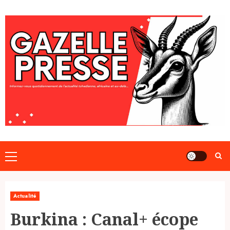
Skip
to
content
Primary
Menu
Actualité
Burkina : Canal+ écope