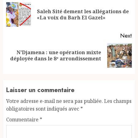
Reading
Saleh Sité dement les allégations de
Pr
«La voix du Barh El Gazel»
po
Next
N’Djamena : une opération mixte
Next
déployée dans le 8ᵉ arrondissement
post:
Laisser un commentaire
Votre adresse e-mail ne sera pas publiée.
Les champs
obligatoires sont indiqués avec
*
Commentaire
*