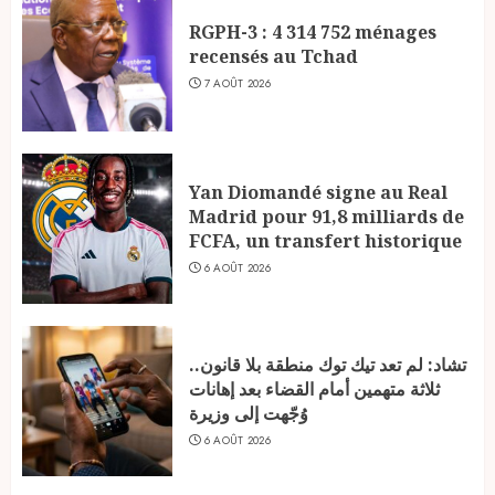
RGPH-3 : 4 314 752 ménages
recensés au Tchad
7 AOÛT 2026
Yan Diomandé signe au Real
Madrid pour 91,8 milliards de
FCFA, un transfert historique
6 AOÛT 2026
تشاد: لم تعد تيك توك منطقة بلا قانون..
ثلاثة متهمين أمام القضاء بعد إهانات
وُجّهت إلى وزيرة
6 AOÛT 2026