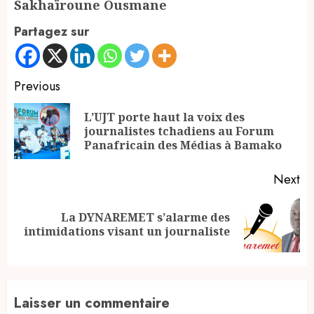
Sakhaïroune Ousmane
Partagez sur
Continue
Previous
Reading
L’UJT porte haut la voix des
Pr
journalistes tchadiens au Forum
po
Panafricain des Médias à Bamako
Next
La DYNAREMET s’alarme des
Next
intimidations visant un journaliste
post:
Laisser un commentaire