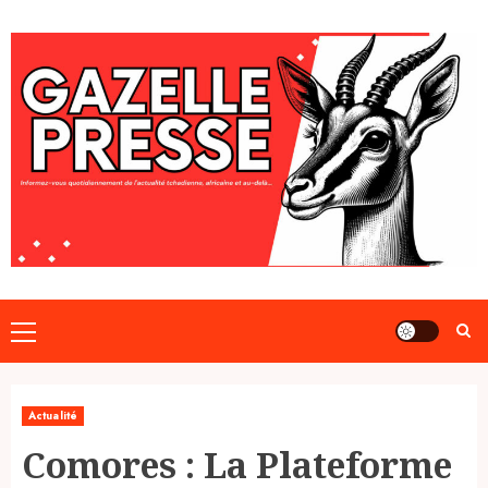
Skip
to
content
Primary
Menu
Actualité
Comores : La Plateforme