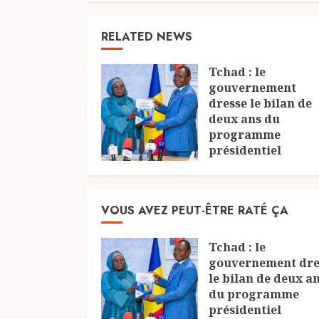
RELATED NEWS
Tchad : le
gouvernement
dresse le bilan de
deux ans du
programme
présidentiel
8 AOÛT 2026
VOUS AVEZ PEUT-ÊTRE RATÉ ÇA
Tchad : le
gouvernement dre
le bilan de deux a
du programme
présidentiel