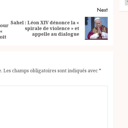
Next
Sahel : Léon XIV dénonce la «
Cour
Previous
Next
spirale de violence » et
 «
post:
post:
appelle au dialogue
oit
e.
Les champs obligatoires sont indiqués avec
*