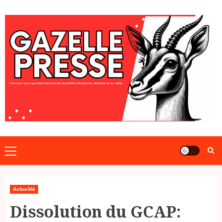
Skip
to
content
Primary
Menu
Actualité
Dissolution du GCAP: