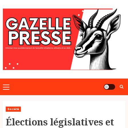
Skip
to
content
Primary
Menu
Société
Élections législatives et