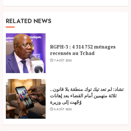
RELATED NEWS
RGPH-3 : 4 314 752 ménages
recensés au Tchad
7 AOÛT 2026
تشاد: لم تعد تيك توك منطقة بلا قانون..
ثلاثة متهمين أمام القضاء بعد إهانات
وُجّهت إلى وزيرة
6 AOÛT 2026