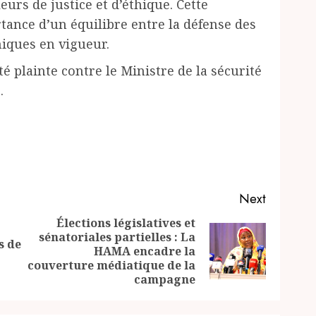
rs de justice et d’éthique. Cette
rtance d’un équilibre entre la défense des
hiques en vigueur.
é plainte contre le Ministre de la sécurité
.
Next
Élections législatives et
sénatoriales partielles : La
Previous
s de
Next
HAMA encadre la
post:
post:
couverture médiatique de la
campagne