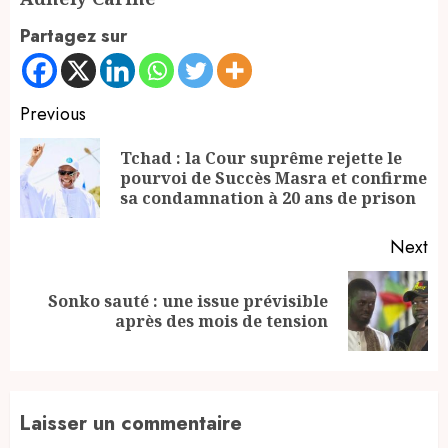
Partagez sur
Continue
Previous
Reading
Tchad : la Cour suprême rejette le
Pr
pourvoi de Succès Masra et confirme
po
sa condamnation à 20 ans de prison
Next
Sonko sauté : une issue prévisible
Next
après des mois de tension
post:
Laisser un commentaire