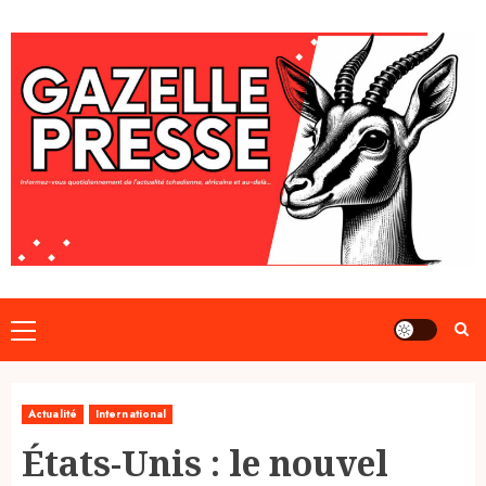
Skip
to
content
Primary
Menu
Actualité
International
États-Unis : le nouvel