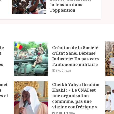
la tension dans
l’opposition
23 JUILLET 2026
de
Création de la Société
t
d’État Sahel Défense
Industrie: Un pas vers
és
l’autonomie militaire
6 AOÛT 2026
 met
Cheikh Yahya Ibrahim
s
Khalil : « Le CNAI est
s et
une organisation
commune, pas une
vitrine confrérique »
25 JUILLET 2026