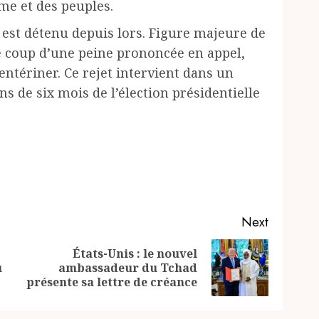
me et des peuples.
 est détenu depuis lors. Figure majeure de
 le coup d’une peine prononcée en appel,
ntériner. Ce rejet intervient dans un
s de six mois de l’élection présidentielle
Next
États-Unis : le nouvel
Previous
Next
u
ambassadeur du Tchad
post:
post:
présente sa lettre de créance