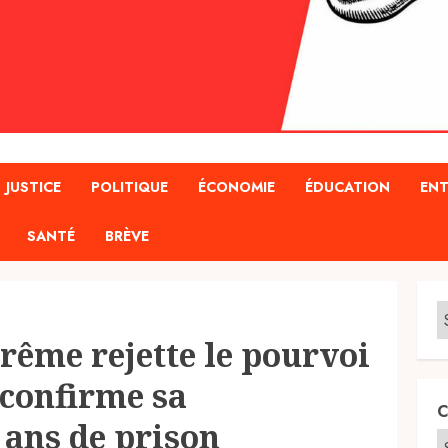
JUSTICE
POLITIQUE
ÉCONOMIE
ÉDUCATION
ENT
SANTÉ
BRÈVE
rême rejette le pourvoi
 confirme sa
C
ans de prison