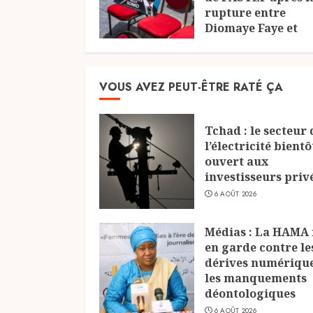
rupture entre
Diomaye Faye et
Ousmane Sonko
23 JUILLET 2026
VOUS AVEZ PEUT-ÊTRE RATÉ ÇA
Tchad : le secteur 
l’électricité bientô
ouvert aux
investisseurs priv
6 AOÛT 2026
Médias : La HAMA
en garde contre le
dérives numérique
les manquements
déontologiques
6 AOÛT 2026