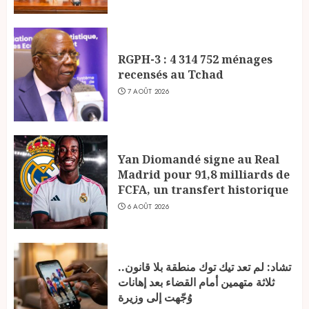
RGPH-3 : 4 314 752 ménages
recensés au Tchad
7 AOÛT 2026
Yan Diomandé signe au Real
Madrid pour 91,8 milliards de
FCFA, un transfert historique
6 AOÛT 2026
تشاد: لم تعد تيك توك منطقة بلا قانون..
ثلاثة متهمين أمام القضاء بعد إهانات
وُجّهت إلى وزيرة