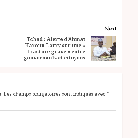
Next
Tchad : Alerte d’Ahmat
Haroun Larry sur une «
Previous
Next
fracture grave » entre
post:
post:
gouvernants et citoyens
e.
Les champs obligatoires sont indiqués avec
*