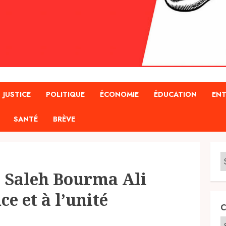
JUSTICE
POLITIQUE
ÉCONOMIE
ÉDUCATION
ENT
SANTÉ
BRÈVE
e Saleh Bourma Ali
ce et à l’unité
C