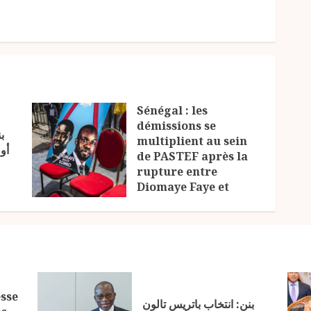
Sénégal : les
démissions se
ب
multiplient au sein
أو
de PASTEF après la
rupture entre
Diomaye Faye et
Ousmane Sonko
23 JUILLET 2026
sse
بنن: انتخاب باتريس تالون