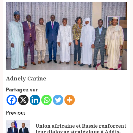
Adnely Carine
Partagez sur
Continue
Previous
Reading
Union africaine et Russie renforcent
Pr
leur dialogue stratégique à Addis-