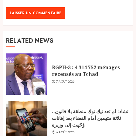
RELATED NEWS
RGPH-3 : 4 314 752 ménages
recensés au Tchad
7 AOÛT 2026
تشاد: لم تعد تيك توك منطقة بلا قانون..
ثلاثة متهمين أمام القضاء بعد إهانات
وُجّهت إلى وزيرة
6 AOÛT 2026