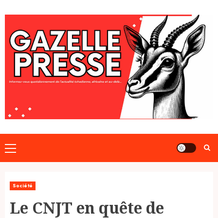
Skip
to
content
Primary
Menu
Société
Le CNJT en quête de