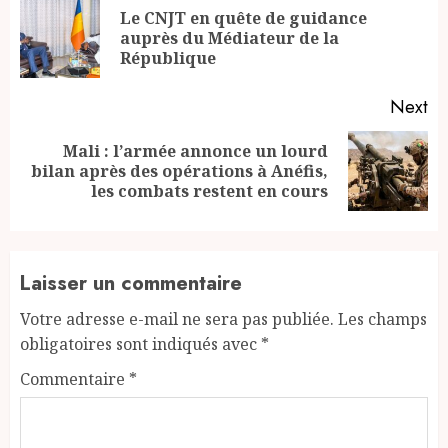
Reading
Le CNJT en quête de guidance
Pr
auprès du Médiateur de la
po
République
Next
Mali : l’armée annonce un lourd
Next
bilan après des opérations à Anéfis,
post:
les combats restent en cours
Laisser un commentaire
Votre adresse e-mail ne sera pas publiée.
Les champs
obligatoires sont indiqués avec
*
Commentaire
*