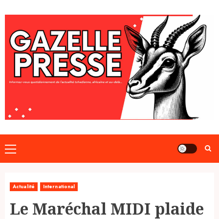
Skip
to
content
Primary
Menu
Actualité
International
Le Maréchal MIDI plaide