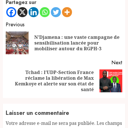
Partagez sur
Continue
Previous
Reading
N’Djamena : une vaste campagne de
Pr
sensibilisation lancée pour
po
mobiliser autour du RGPH-3
Next
Tchad : l’UDP-Section France
réclame la libération de Max
Next
Kemkoye et alerte sur son état de
post:
santé
Laisser un commentaire
Votre adresse e-mail ne sera pas publiée.
Les champs