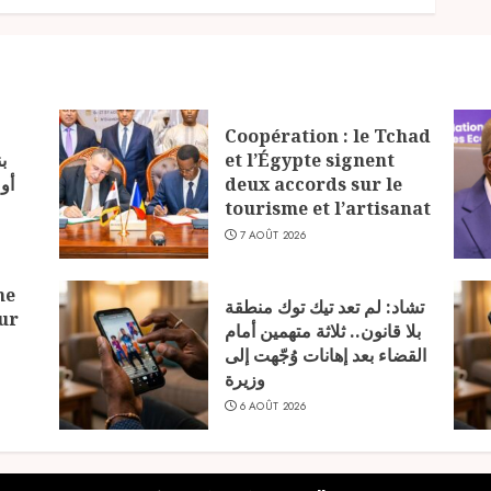
Coopération : le Tchad
ب
et l’Égypte signent
أو
deux accords sur le
tourisme et l’artisanat
7 AOÛT 2026
ne
تشاد: لم تعد تيك توك منطقة
ur
بلا قانون.. ثلاثة متهمين أمام
القضاء بعد إهانات وُجّهت إلى
وزيرة
6 AOÛT 2026