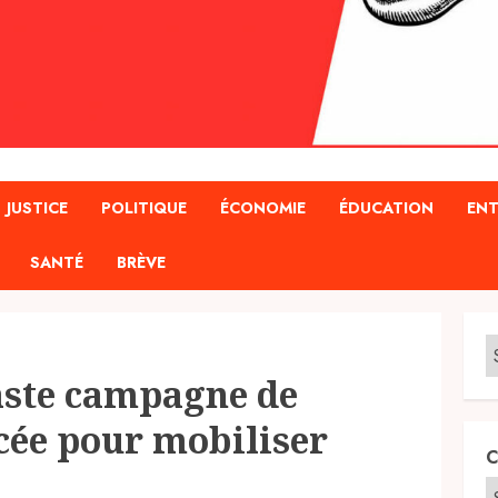
JUSTICE
POLITIQUE
ÉCONOMIE
ÉDUCATION
ENT
SANTÉ
BRÈVE
aste campagne de
ncée pour mobiliser
C