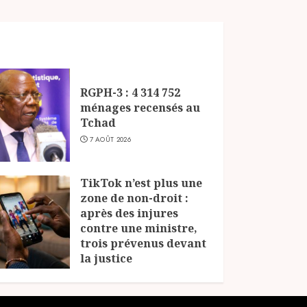
RGPH-3 : 4 314 752
ménages recensés au
Tchad
7 AOÛT 2026
TikTok n’est plus une
zone de non-droit :
après des injures
contre une ministre,
trois prévenus devant
la justice
6 AOÛT 2026