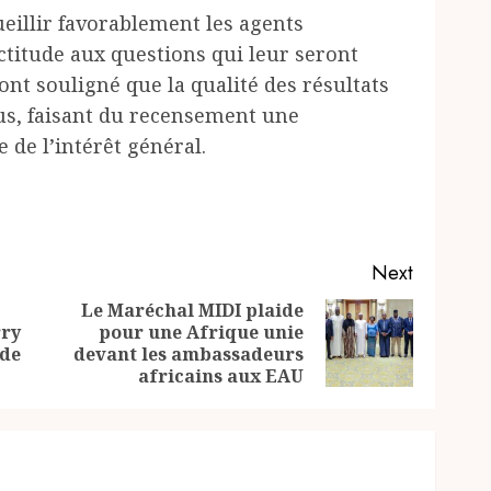
ueillir favorablement les agents
ctitude aux questions qui leur seront
ont souligné que la qualité des résultats
ous, faisant du recensement une
 de l’intérêt général.
Next
Le Maréchal MIDI plaide
rry
pour une Afrique unie
Previous
Next
 de
devant les ambassadeurs
post:
post:
africains aux EAU