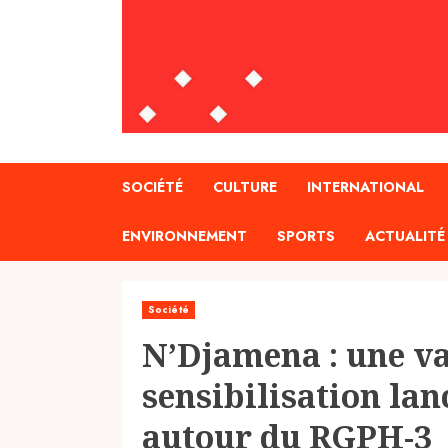
SOCIÉTÉ
CULTURE
INTERNATIONAL
ENVIRONNEMENT
SPORTS
ACTUALITÉ
Société
N’Djamena : une v
sensibilisation la
autour du RGPH-3