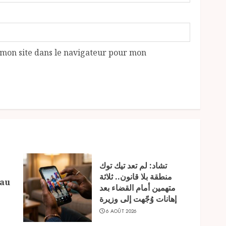
mon site dans le navigateur pour mon
تشاد: لم تعد تيك توك
منطقة بلا قانون.. ثلاثة
 au
متهمين أمام القضاء بعد
إهانات وُجّهت إلى وزيرة
6 AOÛT 2026