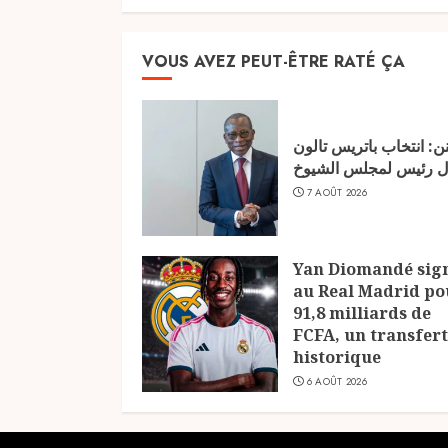
VOUS AVEZ PEUT-ÊTRE RATÉ ÇA
نن: انتخاب باتريس تالون
ل رئيس لمجلس الشيوخ
7 AOÛT 2026
Yan Diomandé sig
au Real Madrid po
91,8 milliards de
FCFA, un transfert
historique
6 AOÛT 2026