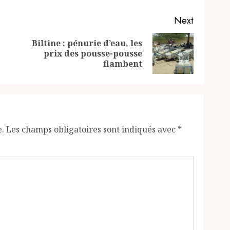
Next
Biltine : pénurie d’eau, les
Previous
Next
prix des pousse-pousse
post:
post:
flambent
e.
Les champs obligatoires sont indiqués avec
*