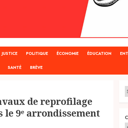
JUSTICE
POLITIQUE
ÉCONOMIE
ÉDUCATION
ENT
SANTÉ
BRÈVE
avaux de reprofilage
s le 9ᵉ arrondissement
C