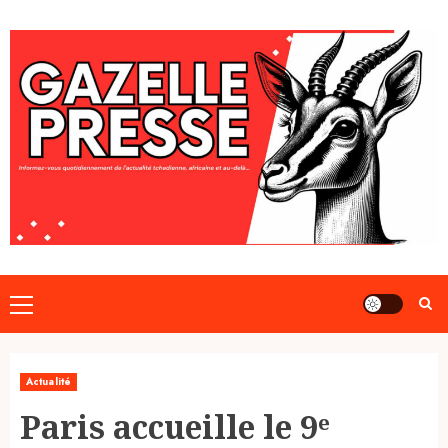
Skip
to
content
Primary
Menu
Actualité
Paris accueille le 9ᵉ