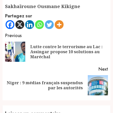
Sakhaïroune Ousmane Kikigne
Partagez sur
Continue
Previous
Reading
Lutte contre le terrorisme au Lac :
Pr
Assingar propose 10 solutions au
po
Maréchal
Next
Niger : 9 médias français suspendus
Next
par les autorités
post: