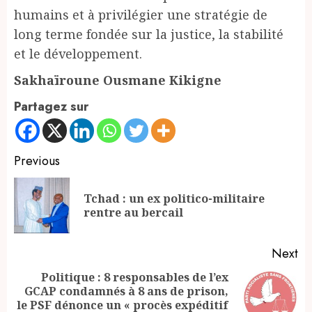
humains et à privilégier une stratégie de
long terme fondée sur la justice, la stabilité
et le développement.
Sakhaïroune Ousmane Kikigne
Partagez sur
Continue
Previous
Reading
Tchad : un ex politico-militaire
Pr
rentre au bercail
po
Next
Politique : 8 responsables de l’ex
GCAP condamnés à 8 ans de prison,
Next
le PSF dénonce un « procès expéditif