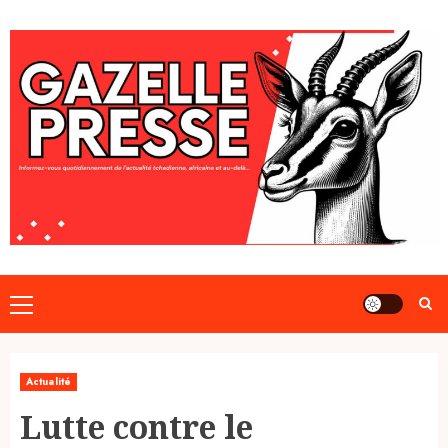
Skip
to
content
Primary
Menu
Actualité
Lutte contre le