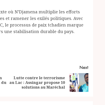
xte où N’Djamena multiplie les efforts
es et ramener les exilés politiques. Avec
DC, le processus de paix tchadien marque
s une stabilisation durable du pays.
Next
n
Lutte contre le terrorisme
Previous
Next
s du
au Lac : Assingar propose 10
post:
post:
solutions au Maréchal