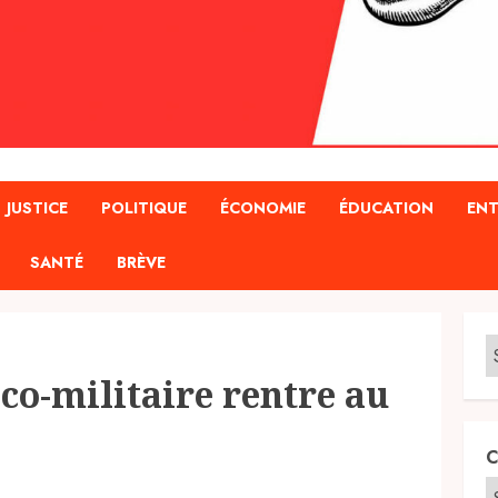
JUSTICE
POLITIQUE
ÉCONOMIE
ÉDUCATION
ENT
SANTÉ
BRÈVE
ico-militaire rentre au
C