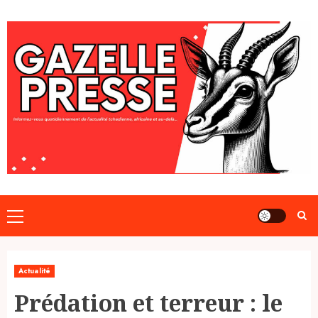
Skip
to
content
Primary
Menu
Actualité
Prédation et terreur : le