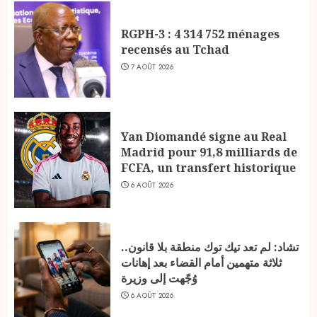
RGPH-3 : 4 314 752 ménages
recensés au Tchad
7 AOÛT 2026
Yan Diomandé signe au Real
Madrid pour 91,8 milliards de
FCFA, un transfert historique
6 AOÛT 2026
تشاد: لم تعد تيك توك منطقة بلا قانون..
ثلاثة متهمين أمام القضاء بعد إهانات
وُجّهت إلى وزيرة
6 AOÛT 2026