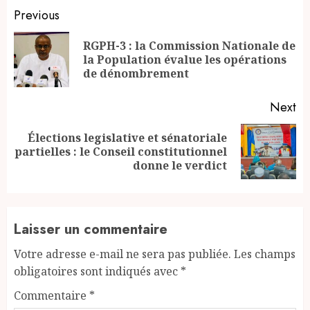
Continue
Previous
Reading
RGPH-3 : la Commission Nationale de
Pr
la Population évalue les opérations
po
de dénombrement
Next
Élections legislative et sénatoriale
Next
partielles : le Conseil constitutionnel
post:
donne le verdict
Laisser un commentaire
Votre adresse e-mail ne sera pas publiée.
Les champs
obligatoires sont indiqués avec
*
Commentaire
*