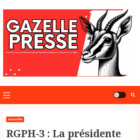
Skip
to
content
Primary
Menu
Actualité
RGPH-3 : La présidente