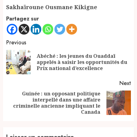
Sakhaïroune Ousmane Kikigne
Partagez sur
Continue
Previous
Reading
Abéché : les jeunes du Ouaddaï
Pr
appelés à saisir les opportunités du
po
Prix national d’excellence
Next
Guinée : un opposant politique
interpellé dans une affaire
Next
criminelle ancienne impliquant le
post:
Canada