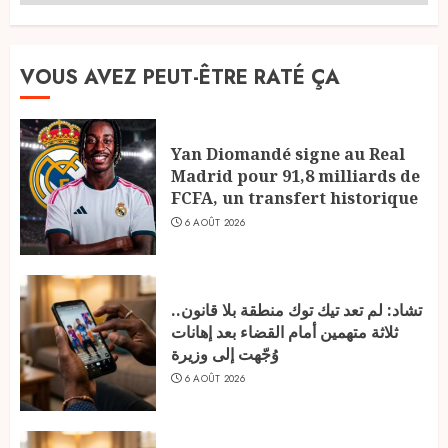
VOUS AVEZ PEUT-ÊTRE RATÉ ÇA
Yan Diomandé signe au Real
Madrid pour 91,8 milliards de
FCFA, un transfert historique
6 AOÛT 2026
تشاد: لم تعد تيك توك منطقة بلا قانون..
ثلاثة متهمين أمام القضاء بعد إهانات
وُجّهت إلى وزيرة
6 AOÛT 2026