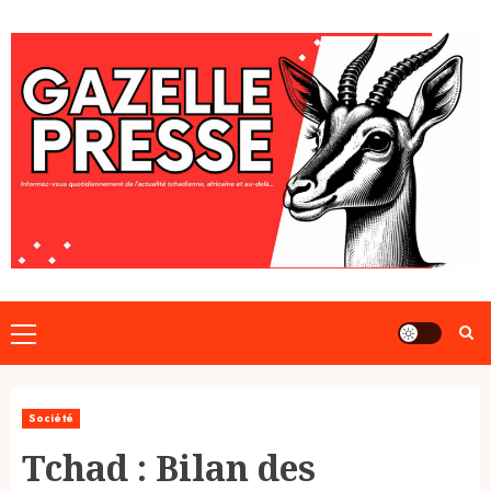
Skip
to
content
Primary
Menu
Société
Tchad : Bilan des