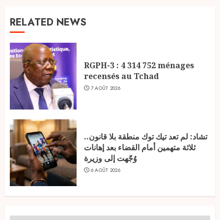
RELATED NEWS
RGPH-3 : 4 314 752 ménages
recensés au Tchad
7 AOÛT 2026
تشاد: لم تعد تيك توك منطقة بلا قانون..
ثلاثة متهمين أمام القضاء بعد إهانات
وُجّهت إلى وزيرة
6 AOÛT 2026