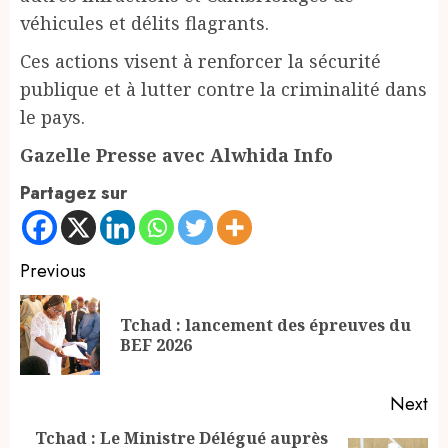
véhicules et délits flagrants.
Ces actions visent à renforcer la sécurité
publique et à lutter contre la criminalité dans
le pays.
Gazelle Presse avec Alwhida Info
Partagez sur
Continue
Previous
Reading
Tchad : lancement des épreuves du
Pr
BEF 2026
po
Next
Tchad : Le Ministre Délégué auprès