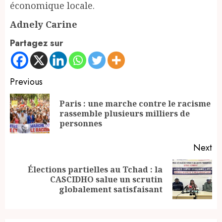
économique locale.
Adnely Carine
Partagez sur
Continue
Previous
Reading
Paris : une marche contre le racisme
Pr
rassemble plusieurs milliers de
po
personnes
Next
Élections partielles au Tchad : la
Next
CASCIDHO salue un scrutin
post:
globalement satisfaisant