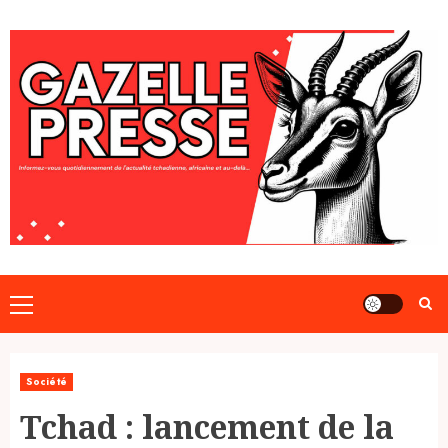
Skip
to
content
Primary
Menu
Société
Tchad : lancement de la