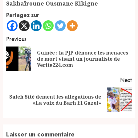
Sakhaïroune Ousmane Kikigne
Partagez sur
Continue
Previous
Reading
Guinée : la PJP dénonce les menaces
Pr
de mort visant un journaliste de
po
Verite224.com
Next
Saleh Sité dement les allégations de
Next
«La voix du Barh El Gazel»
post:
Laisser un commentaire