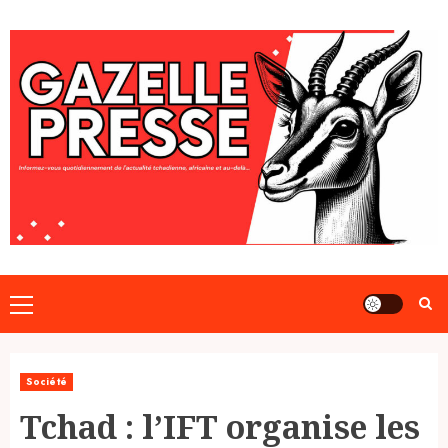
Skip
to
content
Primary
Menu
Société
Tchad : l’IFT organise les