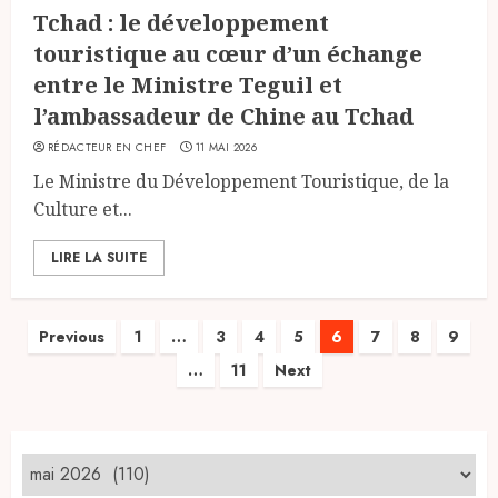
Tchad : le développement
touristique au cœur d’un échange
entre le Ministre Teguil et
l’ambassadeur de Chine au Tchad
RÉDACTEUR EN CHEF
11 MAI 2026
Le Ministre du Développement Touristique, de la
Culture et...
LIRE LA SUITE
Pagination
Previous
1
…
3
4
5
6
7
8
9
…
11
Next
des
publications