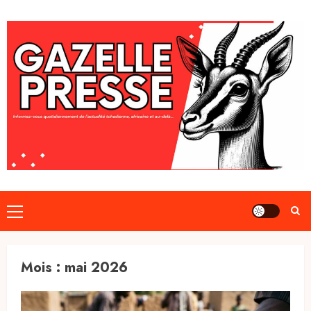
Skip
to
content
Primary
Menu
Mois :
mai 2026