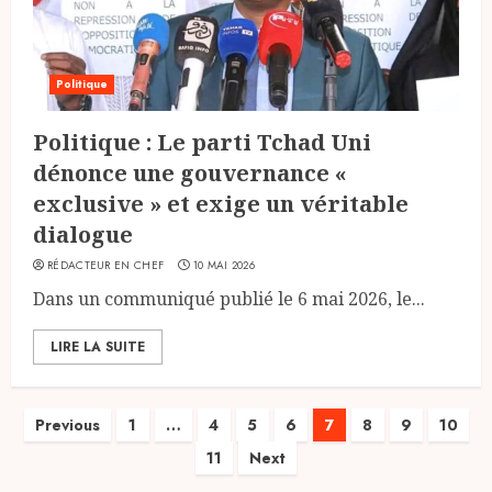
Politique
Politique : Le parti Tchad Uni
dénonce une gouvernance «
exclusive » et exige un véritable
dialogue
RÉDACTEUR EN CHEF
10 MAI 2026
Dans un communiqué publié le 6 mai 2026, le...
LIRE LA SUITE
Pagination
Previous
1
…
4
5
6
7
8
9
10
11
Next
des