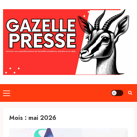
Skip
to
content
Primary
Menu
Mois :
mai 2026