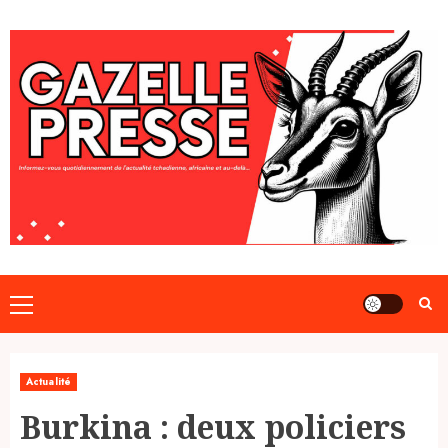
Skip
to
content
Primary
Menu
Actualité
Burkina : deux policiers