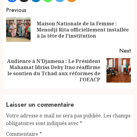
Continue
Previous
Reading
Maison Nationale de la Femme :
Pr
Menodji Rita officiellement installée
po
à la tête de l’institution
Next
Audience à N’Djamena : Le Président
Mahamat Idriss Deby Itno réaffirme
Next
le soutien du Tchad aux réformes de
post:
l’OEACP
Laisser un commentaire
Votre adresse e-mail ne sera pas publiée.
Les champs
obligatoires sont indiqués avec
*
Commentaire
*