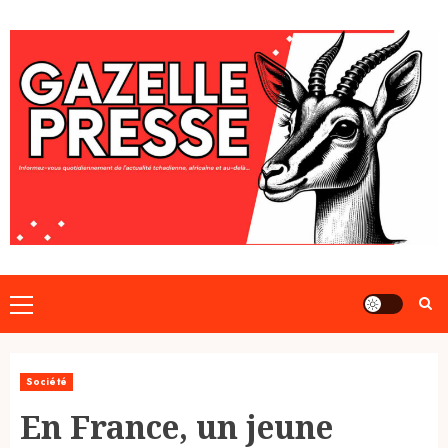
Skip
to
content
Primary
Menu
Société
En France, un jeune