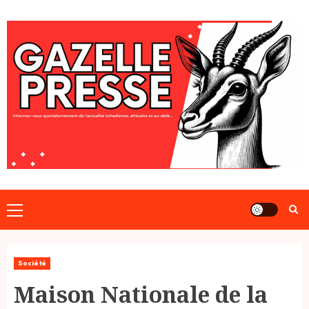
Skip
to
content
Primary
Menu
Société
Maison Nationale de la