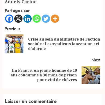
Adnely Carine
Partagez sur
Continue
Previous
Reading
Crise au sein du Ministère de l’action
Pr
sociale : Les syndicats lancent un cri
po
d’alarme
Next
En France, un jeune homme de 19
Next
ans condamné à 30 mois de prison
post:
pour viol de chèvres
Laisser un commentaire