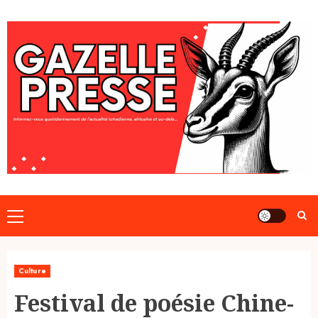
Skip
to
content
Primary
Menu
Culture
Festival de poésie Chine-