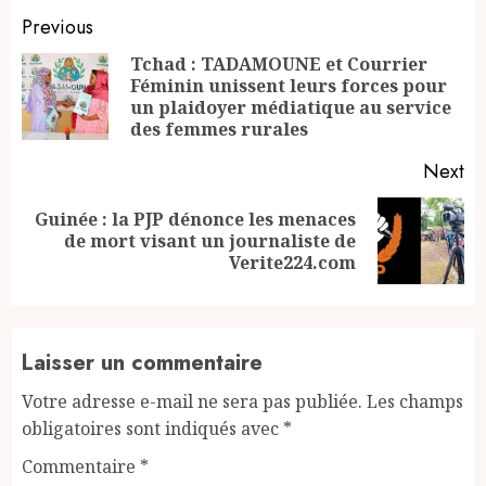
Continue
Previous
Reading
Tchad : TADAMOUNE et Courrier
Féminin unissent leurs forces pour
Pr
un plaidoyer médiatique au service
po
des femmes rurales
Next
Guinée : la PJP dénonce les menaces
Next
de mort visant un journaliste de
post:
Verite224.com
Laisser un commentaire
Votre adresse e-mail ne sera pas publiée.
Les champs
obligatoires sont indiqués avec
*
Commentaire
*