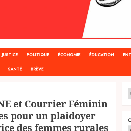
JUSTICE
POLITIQUE
ÉCONOMIE
ÉDUCATION
ENT
SANTÉ
BRÈVE
E et Courrier Féminin
ces pour un plaidoyer
C
ice des femmes rurales