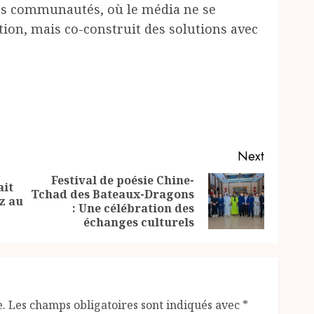
les communautés, où le média ne se
tion, mais co-construit des solutions avec
Next
Festival de poésie Chine-
ait
Tchad des Bateaux-Dragons
Previous
Next
iz au
: Une célébration des
post:
post:
échanges culturels
e.
Les champs obligatoires sont indiqués avec
*