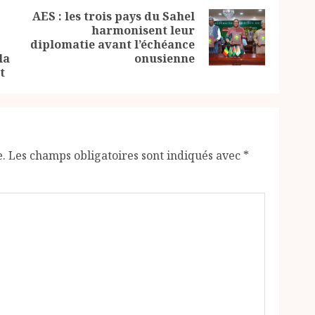
AES : les trois pays du Sahel
harmonisent leur
Next
Previous
diplomatie avant l’échéance
post:
post:
la
onusienne
t
e.
Les champs obligatoires sont indiqués avec
*