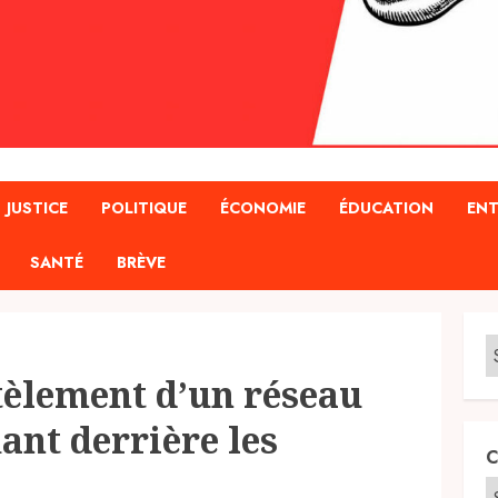
JUSTICE
POLITIQUE
ÉCONOMIE
ÉDUCATION
ENT
SANTÉ
BRÈVE
èlement d’un réseau
iant derrière les
C