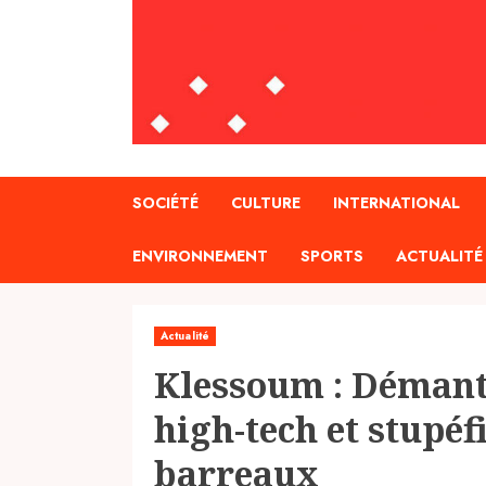
SOCIÉTÉ
CULTURE
INTERNATIONAL
ENVIRONNEMENT
SPORTS
ACTUALITÉ
Actualité
Klessoum : Démant
high-tech et stupéf
barreaux