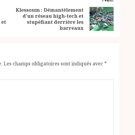
Klessoum : Démantèlement
d’un réseau high-tech et
Previous
Next
 et
stupéfiant derrière les
post:
post:
barreaux
e.
Les champs obligatoires sont indiqués avec
*