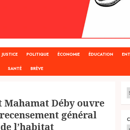
JUSTICE
POLITIQUE
ÉCONOMIE
ÉDUCATION
ENT
SANTÉ
BRÈVE
ent Mahamat Déby ouvre
 recensement général
C
 de l’habitat