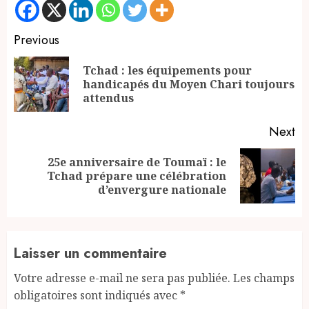
Continue
Previous
Reading
Tchad : les équipements pour
Pr
handicapés du Moyen Chari toujours
po
attendus
Next
25e anniversaire de Toumaï : le
Next
Tchad prépare une célébration
post:
d’envergure nationale
Laisser un commentaire
Votre adresse e-mail ne sera pas publiée.
Les champs
obligatoires sont indiqués avec
*