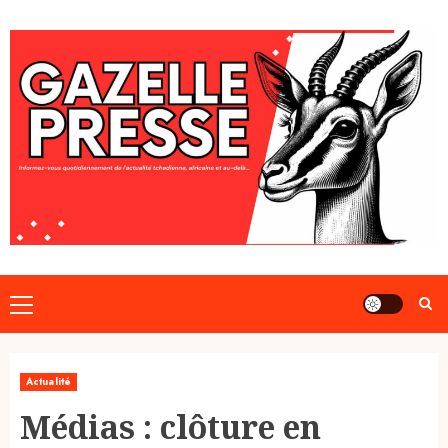
Skip
to
content
Primary
Menu
Actualité
Médias : clôture en