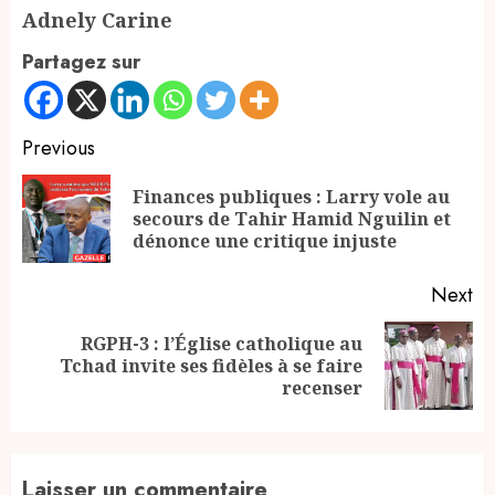
Adnely Carine
Partagez sur
Continue
Previous
Reading
Finances publiques : Larry vole au
Pr
secours de Tahir Hamid Nguilin et
po
dénonce une critique injuste
Next
RGPH-3 : l’Église catholique au
Next
Tchad invite ses fidèles à se faire
post:
recenser
Laisser un commentaire