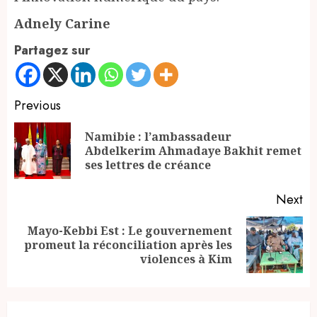
Adnely Carine
Partagez sur
Continue
Previous
Reading
Namibie : l’ambassadeur
Pr
Abdelkerim Ahmadaye Bakhit remet
po
ses lettres de créance
Next
Mayo-Kebbi Est : Le gouvernement
Next
promeut la réconciliation après les
post:
violences à Kim