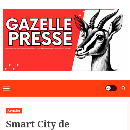
Skip
to
content
Primary
Menu
Actualité
Smart City de