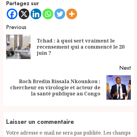
Partagez sur
Continue
Previous
Reading
Tchad : à quoi sert vraiment le
Pr
recensement qui a commencé le 20
po
juin ?
Next
Roch Bredin Bissala Nkounkou :
Next
chercheur en virologie et acteur de
post:
la santé publique au Congo
Laisser un commentaire
Votre adresse e-mail ne sera pas publiée.
Les champs