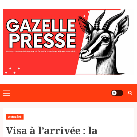
Skip
to
content
Primary
Menu
Actualité
Visa à l’arrivée : la