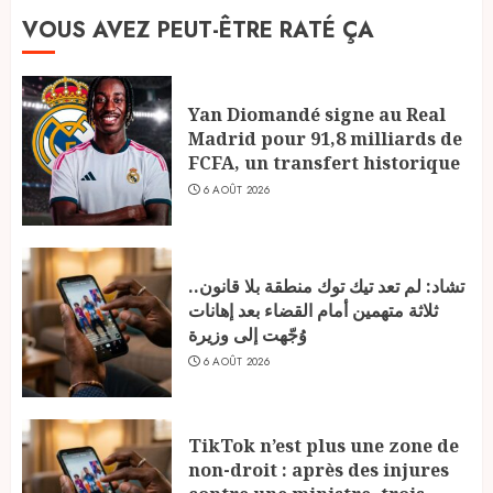
VOUS AVEZ PEUT-ÊTRE RATÉ ÇA
Yan Diomandé signe au Real
Madrid pour 91,8 milliards de
FCFA, un transfert historique
6 AOÛT 2026
تشاد: لم تعد تيك توك منطقة بلا قانون..
ثلاثة متهمين أمام القضاء بعد إهانات
وُجّهت إلى وزيرة
6 AOÛT 2026
TikTok n’est plus une zone de
non-droit : après des injures