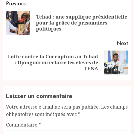
Continue
Previous
Reading
Tchad : une supplique présidentielle
Pr
pour la grâce de prisonniers
po
politiques
Next
Lutte contre la Corruption au Tchad
Next
: Djougourou eclaire les élèves de
post:
l’ENA
Laisser un commentaire
Votre adresse e-mail ne sera pas publiée.
Les champs
obligatoires sont indiqués avec
*
Commentaire
*