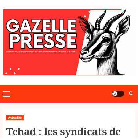
Skip
to
content
Primary
Menu
Actualité
Tchad : les syndicats de